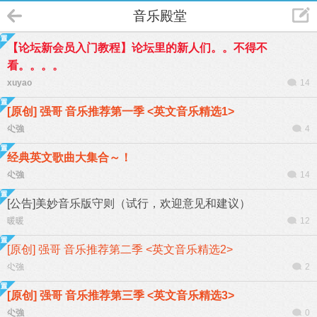
音乐殿堂
【论坛新会员入门教程】论坛里的新人们。。不得不
看。。。。
xuyao
14
[原创] 强哥 音乐推荐第一季 <英文音乐精选1>
尐強
4
经典英文歌曲大集合～！
尐強
14
[公告]美妙音乐版守则（试行，欢迎意见和建议）
暖暖
12
[原创] 强哥 音乐推荐第二季 <英文音乐精选2>
尐強
2
[原创] 强哥 音乐推荐第三季 <英文音乐精选3>
尐強
0